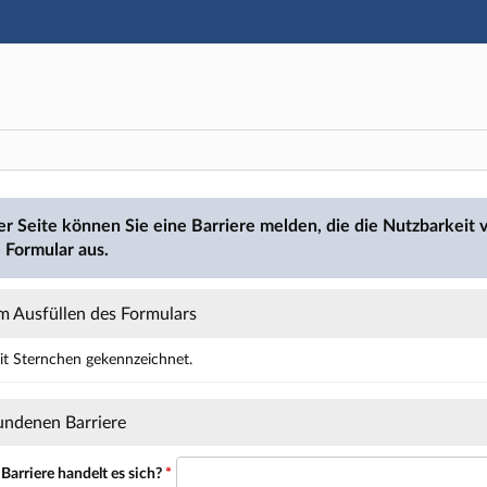
Hauptnavigation
Hauptinhalt
Fußzeile
den
er Seite können Sie eine Barriere melden, die die Nutzbarkeit v
 Formular aus.
m Ausfüllen des Formulars
mit Sternchen gekennzeichnet.
ält Pflichtfelder.
undenen Barriere
Barriere handelt es sich?
*