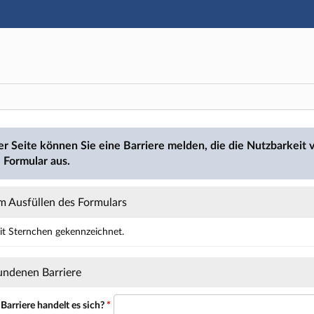
Hauptnavigation
Hauptinhalt
Fußzeile
den
er Seite können Sie eine Barriere melden, die die Nutzbarkeit v
 Formular aus.
m Ausfüllen des Formulars
mit Sternchen gekennzeichnet.
ält Pflichtfelder.
undenen Barriere
Barriere handelt es sich?
*